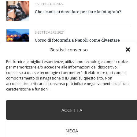
15 FEBBRAIO 2022
Che scuola si deve fare per fare la fotografa?
3 SETTEMBRE 2021
Corso di fotografia a Napoli: come diventare
professionista?
Gestisci consenso
25 MARZO 2021
Per fornire le migliori esperienze, utilizziamo tecnologie come i cookie
per memorizzare e/o accedere alle informazioni del dispositivo. Il
Foto scomparse su Android, le cause
consenso a queste tecnologie ci permetterà di elaborare dati come il
comportamento di navigazione o ID unici su questo sito. Non
acconsentire o ritirare il consenso può influire negativamente su alcune
caratteristiche e funzioni.
ACCETTA
NEGA