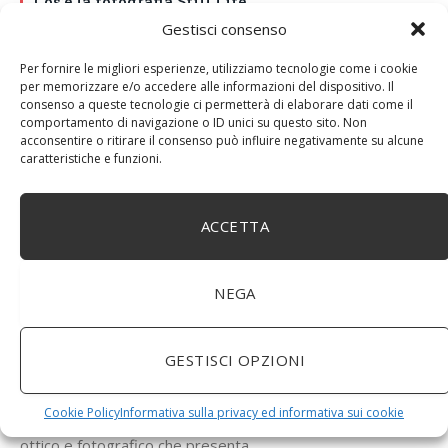
Cos’è la fotografia Still Life
Gestisci consenso
Hai mai sentito parlare di Still Life? E’ un particolare stile
che prende il via direttamente…
Per fornire le migliori esperienze, utilizziamo tecnologie come i cookie
per memorizzare e/o accedere alle informazioni del dispositivo. Il
consenso a queste tecnologie ci permetterà di elaborare dati come il
TECNICHE FOTOGRAFICHE
comportamento di navigazione o ID unici su questo sito. Non
acconsentire o ritirare il consenso può influire negativamente su alcune
caratteristiche e funzioni.
ACCETTA
NEGA
6 GIUGNO 2016
0
GESTISCI OPZIONI
La tecnica Kirlian: l’affascinante fotografia
elettrica
Cookie Policy
Informativa sulla privacy ed informativa sui cookie
Hai mai sentito parlare della tecnica Kirlian? E’ un effetto
ottico e fotografico che presenta…