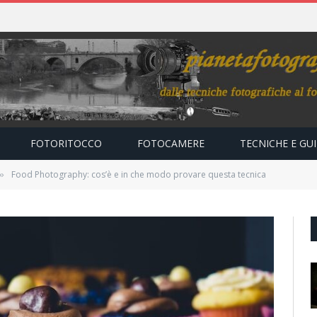
FOTORITOCCO
FOTOCAMERE
TECNICHE E GU
Food Photography: cos’è e in che modo provare questa tecnica
»