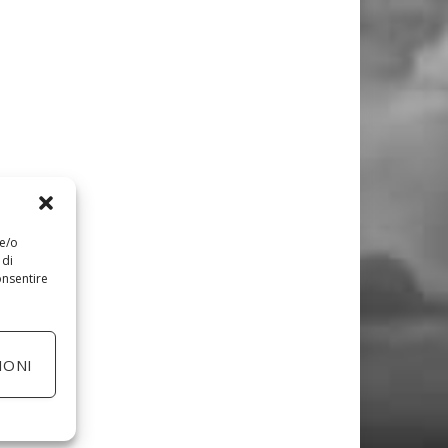
 e/o
 di
onsentire
IONI