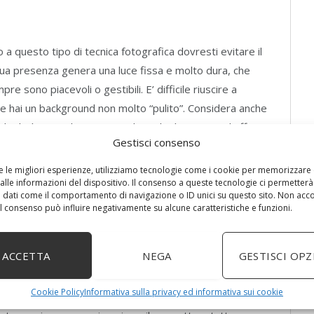
 questo tipo di tecnica fotografica dovresti evitare il
sua presenza genera una luce fissa e molto dura, che
sono piacevoli o gestibili. E’ difficile riuscire a
se hai un background non molto “pulito”. Considera anche
degli alimenti che sono umidi, rischi di generare l’effetto
Gestisci consenso
e? Farlo sembrare grasso a causa dell’effetto che si
fi deve incuriosire chi ammirerà la foto, soprattutto se ti
re le migliori esperienze, utilizziamo tecnologie come i cookie per memorizzare
alle informazioni del dispositivo. Il consenso a queste tecnologie ci permetterà
 dati come il comportamento di navigazione o ID unici su questo sito. Non acc
 il consenso può influire negativamente su alcune caratteristiche e funzioni.
ione di prospettiva
ACCETTA
NEGA
GESTISCI OPZ
iato a scattare qualche foto? A questo punto dovresti
vare la soluzione migliore per mettere in mostra la
Cookie Policy
Informativa sulla privacy ed informativa sui cookie
sta un piccolo cambio di sfondo per ottenere un risultato