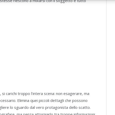
ee stesse riescono a mixarsi con il soggetto e tutto
 si carichi troppo l’intera scena: non esagerare, ma
cessario. Elimina quei piccoli dettagli che possono
liere lo sguardo dal vero protagonista dello scatto.
ografare, ma senza attorniarlo tra troppe informazioni.