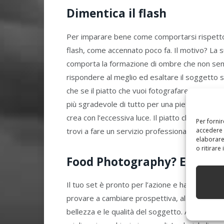
Dimentica il flash
Per imparare bene come comportarsi rispetto a
flash, come accennato poco fa. Il motivo? La 
comporta la formazione di ombre che non sempre 
rispondere al meglio ed esaltare il soggetto 
che se il piatto che vuoi fotografare presenta 
più sgradevole di tutto per una pietanza. Qual
crea con l’eccessiva luce. Il piatto che fotogra
Per forni
accedere 
trovi a fare un servizio professionale.
elaborare
o ritirare
Food Photography? E’ quest
Il tuo set è pronto per l’azione e hai già iniz
provare a cambiare prospettiva, al fine di tro
bellezza e le qualità del soggetto. A volte ba