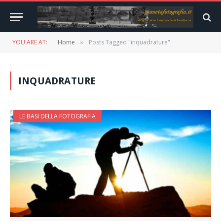
YOU ARE AT:
Home
Posts Tagged "inquadrature"
»
INQUADRATURE
LE BASI DELLA FOTOGRAFIA