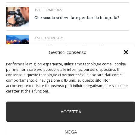
15 FEBBRAIO 2022
Che scuola si deve fare per fare la fotografa?
3 SETTEMBRE 2021
Corso di fotografia a Napoli: come diventare
professionista?
Gestisci consenso
Per fornire le migliori esperienze, utilizziamo tecnologie come i cookie
25 MARZO 2021
per memorizzare e/o accedere alle informazioni del dispositivo. Il
Foto scomparse su Android, le cause
consenso a queste tecnologie ci permetterà di elaborare dati come il
comportamento di navigazione o ID unici su questo sito. Non
acconsentire o ritirare il consenso può influire negativamente su alcune
caratteristiche e funzioni.
ACCETTA
NEGA