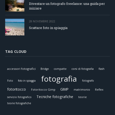
Diventare un fotografo freelance: una guida per
iniziare
28 NOVEMBRE 2022
Scattare foto in spiaggia
TAG CLOUD
accessori fotografici
Bridge
compatte
corsi di fotografia
flash
fotografia
Foto
foto in spiaggia
fotografo
fotoritocco
GIMP
Fotoritocco Gimp
matrimonio
Reflex
Tecniche fotografiche
teorie
servizio fotografico
teorie fotografiche