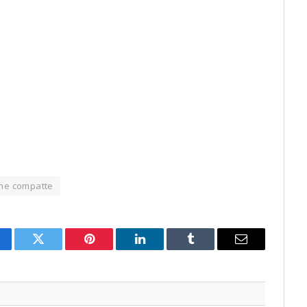
che compatte
cebook
Twitter
Pinterest
LinkedIn
Tumblr
Email