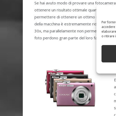
Se hai avuto modo di provare una fotocamera co
ottenere un risultato ottimale quando si scatta 
permettere di ottenere un ottimo rapporto tra
Per forni
della macchina è estremamente ridotta. Va det
accedere 
30x, ma parallelamente non permettono di gar
elaborare
o ritirare
foto perdono gran parte del loro fascino.
E
a
c
m
s
c