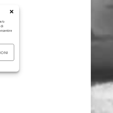
 e/o
 di
onsentire
IONI