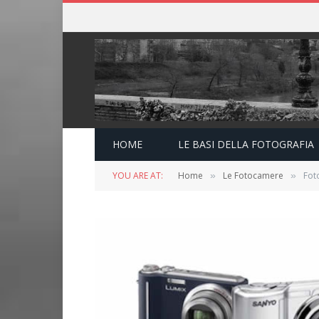
HOME
LE BASI DELLA FOTOGRAFIA
YOU ARE AT:
Home
Le Fotocamere
Fot
»
»