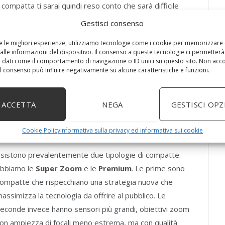
mpatta ti sarai quindi reso conto che sarà difficile
una foto: i sensori infatti sono così piccoli da non
Gestisci consenso
 segnale e rumore, senza contare che la sensibilità
re le migliori esperienze, utilizziamo tecnologie come i cookie per memorizzare
to che hanno anche una vasta possibilità di zoom, fino a
alle informazioni del dispositivo. Il consenso a queste tecnologie ci permetterà
antire massima nitidezza. E senza nitidezza le nostre
 dati come il comportamento di navigazione o ID unici su questo sito. Non acc
 il consenso può influire negativamente su alcune caratteristiche e funzioni.
ACCETTA
NEGA
GESTISCI OPZ
Le diverse tipologie di compatte
Cookie Policy
Informativa sulla privacy ed informativa sui cookie
sistono prevalentemente due tipologie di compatte:
bbiamo le
Super Zoom
e le
Premium
. Le prime sono
ompatte che rispecchiano una strategia nuova che
assimizza la tecnologia da offrire al pubblico. Le
econde invece hanno sensori più grandi, obiettivi zoom
on ampiezza di focali meno estrema, ma con qualità