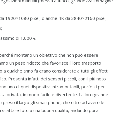
egolazioni manuali (messa a fuoco, grandezza immagine
 da 1920×1080 pixel, o anche 4K da 3840×2160 pixel;
i;
massimo di 1.000 €.
perché montano un obiettivo che non può essere
nno un peso ridotto che favorisce il loro trasporto
no a qualche anno fa erano considerate a tutti gli effetti
o. Presenta infatti dei sensori piccoli, con il più noto
 uno di quei dispositivi intramontabili, perfetti per
ita privata, in modo facile e divertente. La loro grande
o preso il largo gli smartphone, che oltre ad avere le
i scattare foto a una buona qualità, andando poi a