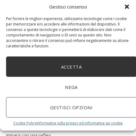
Gestisci consenso
Per fornire le migliori esperienze, utilizziamo tecnologie come i cookie
per memorizzare e/o accedere alle informazioni del dispositivo. Il
consenso a queste tecnologie ci permetterà di elaborare dati come il
comportamento di navigazione o ID unici su questo sito. Non
acconsentire o ritirare il consenso può influire negativamente su alcune
caratteristiche e funzioni.
ACCETTA
Per dare sfogo alla tua creatività, con lo smartphone rischi
solo di trovarti davanti a una serie di limiti, ai quali poi
NEGA
dovrai far fronte in post-produzione. Insomma un
telefonino di ultima generazione ne ha ancora di chilometri
GESTISCI OPZIONI
da fare per tentare anche solo di stare al passo di una
reflex. E pur montando almeno 2 o 3 fotocamere non offre
Cookie Policy
Informativa sulla privacy ed informativa sui cookie
ancora un esperienza paragonabile a ciò che si vive e
impara con una reflex.